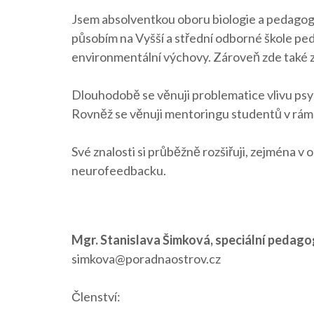
Jsem absolventkou oboru biologie a pedagogik
působím na Vyšší a střední odborné škole ped
environmentální výchovy. Zároveň zde také za
Dlouhodobě se věnuji problematice vlivu psyc
Rovněž se věnuji mentoringu studentů v rám
Své znalosti si průběžně rozšiřuji, zejména v 
neurofeedbacku.
Mgr. Stanislava Šimková, speciální pedago
simkova@poradnaostrov.cz
Členství: