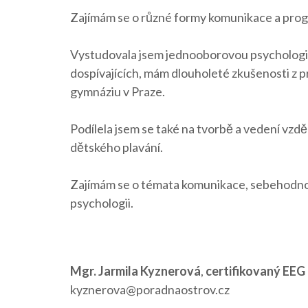
Zajímám se o různé formy komunikace a progr
Vystudovala jsem jednooborovou psychologii a
dospívajících, mám dlouholeté zkušenosti z 
gymnáziu v Praze.
Podílela jsem se také na tvorbě a vedení vzd
dětského plavání.
Zajímám se o témata komunikace, sebehodnoty,
psychologii.
Mgr. Jarmila Kyznerová
,
certifikovaný EEG
kyznerova@poradnaostrov.cz