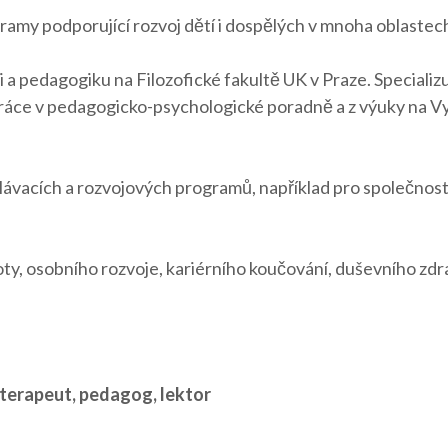
amy podporující rozvoj dětí i dospělých v mnoha oblastec
 pedagogiku na Filozofické fakultě UK v Praze. Specializuj
práce v pedagogicko-psychologické poradně a z výuky na Vy
ělávacích a rozvojových programů, například pro společnost
 osobního rozvoje, kariérního koučování, duševního zdraví
 terapeut, pedagog, lektor