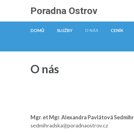
Přeskočit
Poradna Ostrov
na
obsah
(stiskněte
DOMŮ
SLUŽBY
O NÁS
CENÍK
Enter)
O nás
Mgr. et Mgr. Alexandra Pavlátová Sedmihr
sedmihradska@poradnaostrov.cz