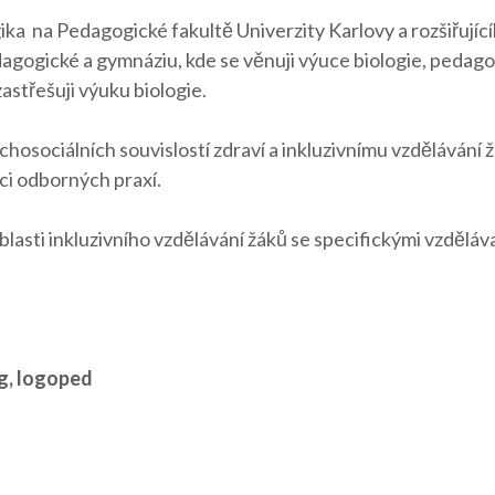
a na Pedagogické fakultě Univerzity Karlovy a rozšiřujícíh
agogické a gymnáziu, kde se věnuji výuce biologie, pedago
střešuji výuku biologie.
hosociálních souvislostí zdraví a inkluzivnímu vzdělávání 
ci odborných praxí.
oblasti inkluzivního vzdělávání žáků se specifickými vzdělá
g, logoped